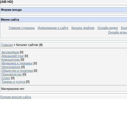
[
AIB HD
]
Форма входа
Меню сайта
Главная страница
Информация о сайте
Каталог файлов
Онлайн видео
Бло
Онлайн игры
Главная
»
Каталог сайтов
(
0
)
Автомобили
[0]
Домашний очаг
[0]
Компьютеры
[0]
Медицина и здоровье
[0]
Непознанное
[0]
Общество и политика
[0]
Производство
[0]
Спорт
[0]
Товары и услуги
[0]
Материалов нет
Полная версия сайта